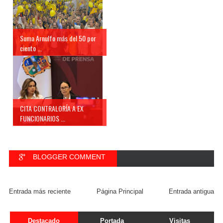
Suma Arnulfo más del 50 por
ciento ...
CITA CONTRALORÍA A EX
FUNCIONARIOS ...
BLOGGER COMMENT
FACEBOOK COMMENT
Entrada más reciente
Página Principal
Entrada antigua
Destacado
Portada
Visitas