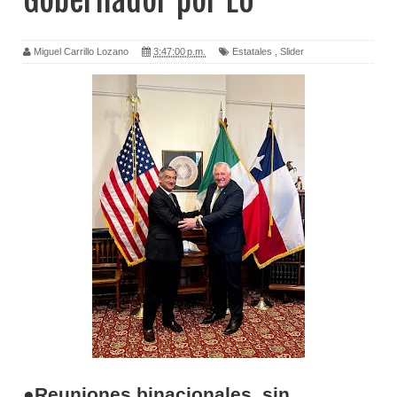
Gobernador por EU
Miguel Carrillo Lozano
3:47:00 p.m.
Estatales
,
Slider
●Reuniones binacionales, sin