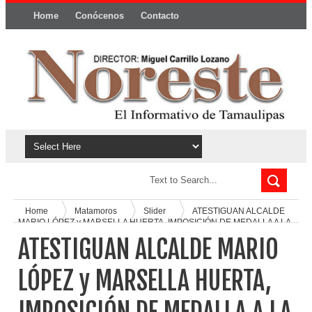
Home
Conócenos
Contacto
Política y privacidad
Home
Matamoros
Slider
ATESTIGUAN ALCALDE
MARIO LÓPEZ y MARSELLA HUERTA, IMPOSICIÓN DE MEDALLA A LA
MUJER DEL AÑO DEL COAM
ATESTIGUAN ALCALDE MARIO
LÓPEZ y MARSELLA HUERTA,