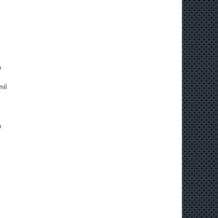
n
mil
a