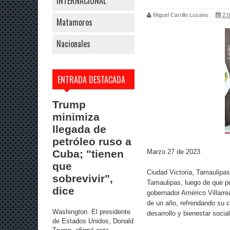
INTERNACIONAL
Miguel Carrillo Lozano
2:0
Matamoros
Nacionales
ENTRADA DESTACADA
Trump
minimiza
llegada de
petróleo ruso a
Marzo 27 de 2023
Cuba; "tienen
que
Ciudad Victoria, Tamaulipas
sobrevivir",
Tamaulipas, luego de que po
dice
gobernador Américo Villarre
de un año, refrendando su 
Washington. El presidente
desarrollo y bienestar social
de Estados Unidos, Donald