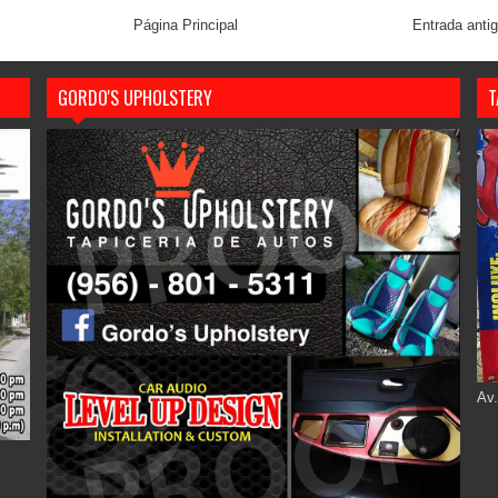
Página Principal
Entrada anti
GORDO'S UPHOLSTERY
T
Av.
.