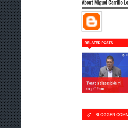
About Miguel Carrillo L
RELATED POSTS
"Pongo a disposición mi
cargo" Renu...
BLOGGER COM