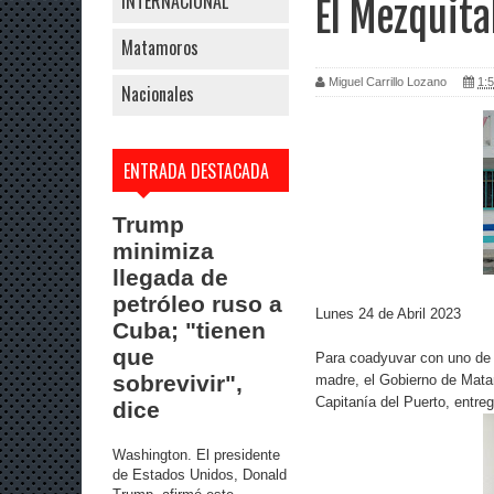
INTERNACIONAL
El Mezquita
Matamoros
Miguel Carrillo Lozano
1:5
Nacionales
ENTRADA DESTACADA
Trump
minimiza
llegada de
petróleo ruso a
Lunes 24 de Abril 2023
Cuba; "tienen
que
Para coadyuvar con uno de 
sobrevivir",
madre, el Gobierno de Matam
Capitanía del Puerto, entre
dice
Washington. El presidente
de Estados Unidos, Donald