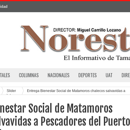
cidad
TALES
COLUMNAS
NACIONALES
DEPORTES
UAT
DIR
Slider
Entrega Bienestar Social de Matamoros chalecos salvavidas a
zquital
enestar Social de Matamoros
lvavidas a Pescadores del Puert