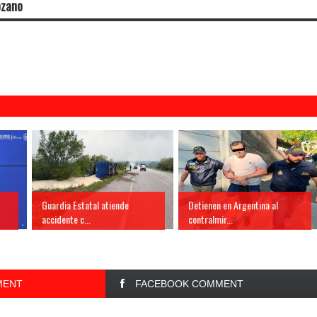
ozano
Guardia Estatal atiende
Detienen en Argentina al
accidente c...
contralmir...
MENT
FACEBOOK COMMENT