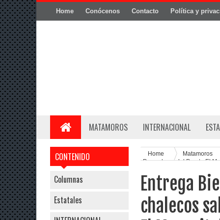
Home
Conócenos
Contacto
Política y priva
MATAMOROS
INTERNACIONAL
ESTA
Home
Matamoros
CONTENIDO
Pescadores del Puerto El Me
Entrega Bi
Columnas
Estatales
chalecos sa