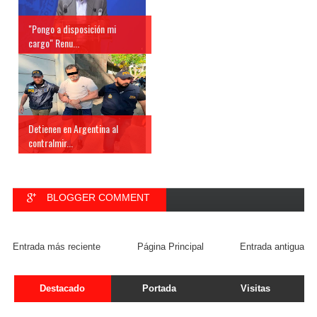
"Pongo a disposición mi
cargo" Renu...
Detienen en Argentina al
contralmir...
BLOGGER COMMENT
FACEBOOK COMMENT
Entrada más reciente
Página Principal
Entrada antigua
Destacado
Portada
Visitas