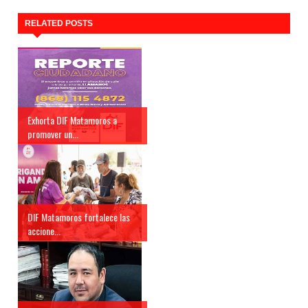
RELATED POSTS
Exhorta DIF Matamoros a
promover un...
DIF Matamoros fortalece las
accione...