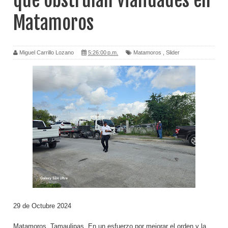
que obstruían vialidades en
Matamoros
Miguel Carrillo Lozano
5:26:00 p.m.
Matamoros
,
Slider
29 de Octubre 2024
Matamoros, Tamaulipas. En un esfuerzo por mejorar el orden y la