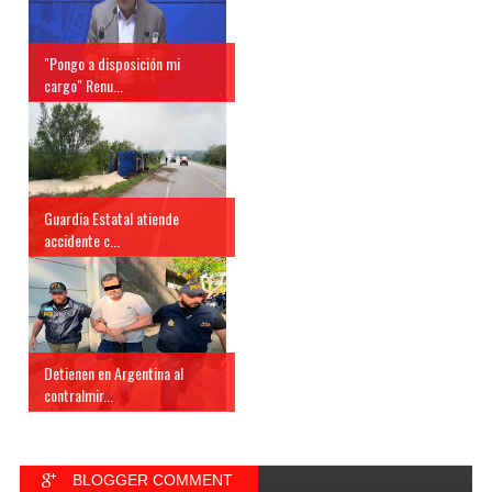
"Pongo a disposición mi
cargo" Renu...
Guardia Estatal atiende
accidente c...
Detienen en Argentina al
contralmir...
BLOGGER COMMENT