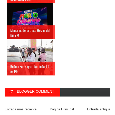
Menores de la Casa Hogar del
Niño M...
Refuerzan seguridad infantil
en Pla...
BLOGGER COMMENT
FACEBOOK COMMENT
Entrada más reciente
Página Principal
Entrada antigua