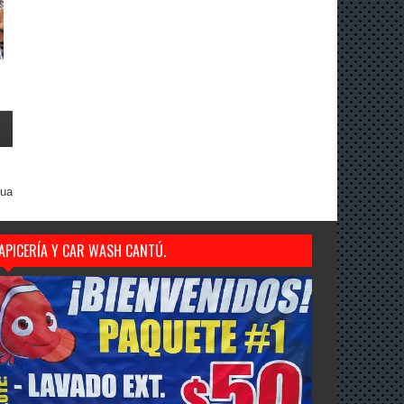
gua
APICERÍA Y CAR WASH CANTÚ.