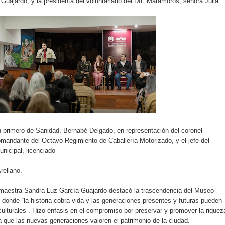
uajardo; y la presidenta del voluntariado del DIF Matamoros, señora Julia
n primero de Sanidad, Bernabé Delgado, en representación del coronel
andante del Octavo Regimiento de Caballería Motorizado, y el jefe del
nicipal, licenciado
rellano.
a maestra Sandra Luz García Guajardo destacó la trascendencia del Museo
onde “la historia cobra vida y las generaciones presentes y futuras pueden
ulturales”. Hizo énfasis en el compromiso por preservar y promover la riquez
 que las nuevas generaciones valoren el patrimonio de la ciudad.