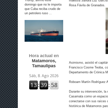
Trump, afirmó este
maestra Sandra Luz García G
domingo que no le importa
Rosa Fávila de Granados.
que Cuba reciba crudo de
un petrolero ruso ...
Hora actual en
Matamoros,
Asimismo, asistió el capitá
Tamaulipas
Francisco Cosme Teoba, com
Departamento de Crónica Mu
Roboam Martín Rodríguez A
Durante su intervención, l
Casamata como un espacio d
conectarse con sus raíces c
histórica de Matamoros para