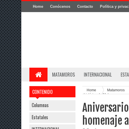
Home
Conócenos
Contacto
Política y priva
MATAMOROS
INTERNACIONAL
ESTA
Home
Matamoros
CONTENIDO
histórica de Matamoros
Aniversari
Columnas
Estatales
homenaje a