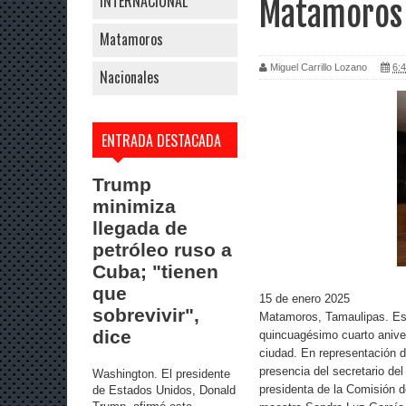
INTERNACIONAL
Matamoros
Matamoros
Miguel Carrillo Lozano
6:4
Nacionales
ENTRADA DESTACADA
Trump
minimiza
llegada de
petróleo ruso a
Cuba; "tienen
que
15 de enero 2025
sobrevivir",
Matamoros, Tamaulipas. Es
dice
quincuagésimo cuarto anivers
ciudad. En representación d
presencia del secretario d
Washington. El presidente
presidenta de la Comisión de
de Estados Unidos, Donald