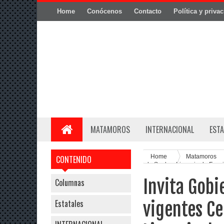
Home
Conócenos
Contacto
Política y priva
MATAMOROS
INTERNACIONAL
ESTA
Home
Matamoros
CONTENIDO
de Suelo y Licencia de Func
Invita Gob
Columnas
Estatales
vigentes Ce