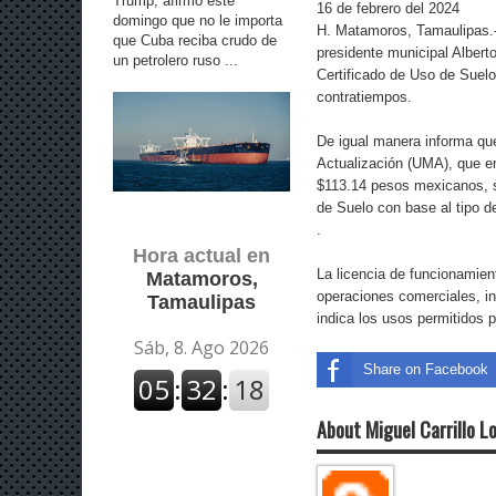
Trump, afirmó este
16 de febrero del 2024
domingo que no le importa
H. Matamoros, Tamaulipas.- 
que Cuba reciba crudo de
presidente municipal Albert
un petrolero ruso ...
Certificado de Uso de Suelo
contratiempos.
De igual manera informa que
Actualización (UMA), que ent
$113.14 pesos mexicanos, se
de Suelo con base al tipo d
.
Hora actual en
La licencia de funcionamien
Matamoros,
operaciones comerciales, in
Tamaulipas
indica los usos permitidos 
Share on Facebook
About Miguel Carrillo L