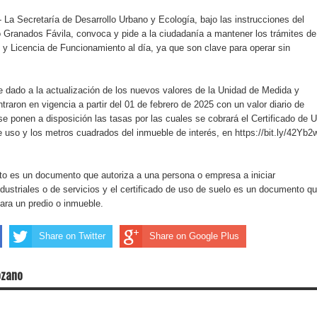
La Secretaría de Desarrollo Urbano y Ecología, bajo las instrucciones del
o Granados Fávila, convoca y pide a la ciudadanía a mantener los trámites de
 y Licencia de Funcionamiento al día, ya que son clave para operar sin
 dado a la actualización de los nuevos valores de la Unidad de Medida y
raron en vigencia a partir del 01 de febrero de 2025 con un valor diario de
 ponen a disposición las tasas por las cuales se cobrará el Certificado de 
e uso y los metros cuadrados del inmueble de interés, en https://bit.ly/42Yb
to es un documento que autoriza a una persona o empresa a iniciar
dustriales o de servicios y el certificado de uso de suelo es un documento q
para un predio o inmueble.
Share on Twitter
Share on Google Plus
ozano