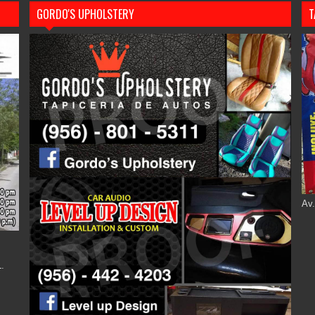
GORDO'S UPHOLSTERY
T
Av.
.