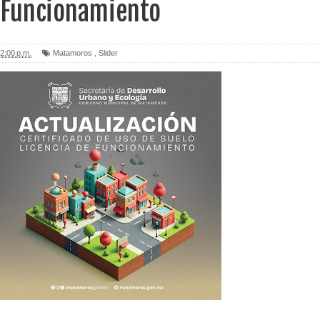
e Funcionamiento
2:00 p.m.
Matamoros
,
Slider