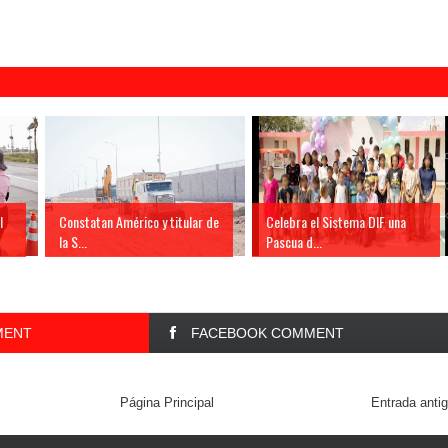
l
Constatan Américo y titular de
Celebra el Sistema DIF una
la S...
Pascua d...
MENT
FACEBOOK COMMENT
Página Principal
Entrada anti