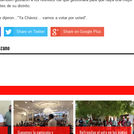
tes de su distrito.
e dijeron..."Ya Chávez... vamos a votar por usted".
Share on Twitter
Share on Google Plus
ozano
Ganamos la campaña y
Refrendan el voto en los ejidos