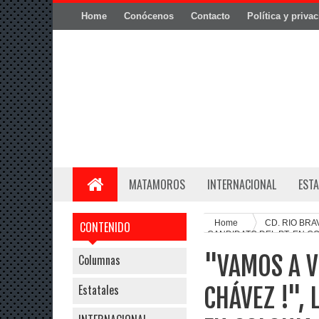
Home
Conócenos
Contacto
Política y priva
MATAMOROS
INTERNACIONAL
ESTA
Home
CD. RIO BR
CONTENIDO
CANDIDATO DEL PT, EN CO
"VAMOS A VO
Columnas
Estatales
CHÁVEZ !", 