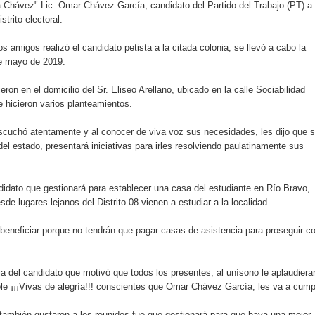
a Chávez" Lic. Omar Chávez García, candidato del Partido del Trabajo (PT) a 
istrito electoral.
os amigos realizó el candidato petista a la citada colonia, se llevó a cabo la
e mayo de 2019.
eron en el domicilio del Sr. Eliseo Arellano, ubicado en la calle Sociabilidad
 hicieron varios planteamientos.
cuchó atentamente y al conocer de viva voz sus necesidades, les dijo que s
 del estado, presentará iniciativas para irles resolviendo paulatinamente sus
idato que gestionará para establecer una casa del estudiante en Río Bravo,
sde lugares lejanos del Distrito 08 vienen a estudiar a la localidad.
beneficiar porque no tendrán que pagar casas de asistencia para proseguir c
a del candidato que motivó que todos los presentes, al unísono le aplaudiera
 ¡¡¡Vivas de alegría!!! conscientes que Omar Chávez García, les va a cumpl
también gustaron a los reunidos fue que gestionará para que haya una mejor