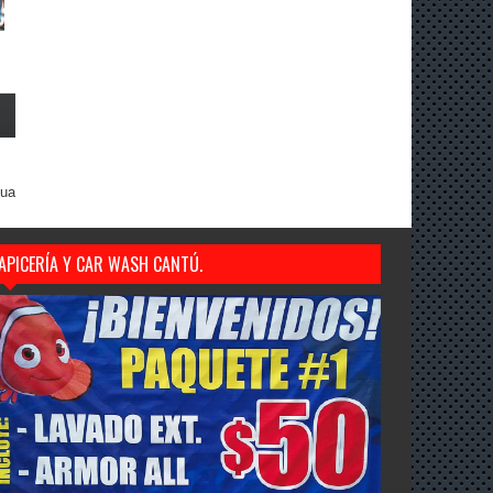
gua
APICERÍA Y CAR WASH CANTÚ.