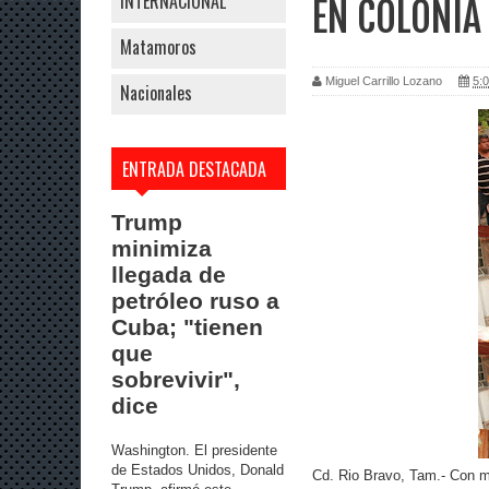
INTERNACIONAL
EN COLONIA
Matamoros
Miguel Carrillo Lozano
5:0
Nacionales
ENTRADA DESTACADA
Trump
minimiza
llegada de
petróleo ruso a
Cuba; "tienen
que
sobrevivir",
dice
Washington. El presidente
de Estados Unidos, Donald
Cd. Rio Bravo, Tam.- Con mu