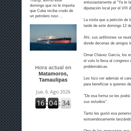
Trump, afirmó este
entusiastamente al "Ya te l
domingo que no le importa
diputación local por el VIII d
que Cuba reciba crudo de
un petrolero ruso ...
La visita que a petición de l
tarde de este domingo 12 d
Ahí, sus anfitriones se reuni
donde decenas de amigos le
Omar Chávez García, los es
el voto lo lleva al congreso
problemáticas.
Hora actual en
Matamoros,
Les hizo ver además el cand
Tamaulipas
para beneficiar a quienes de
"De esa forma se les podrá 
sus estudios".
Tanto les gustó esa ponenci
estruendosamente lanzándole
Otra de las propuestas que 