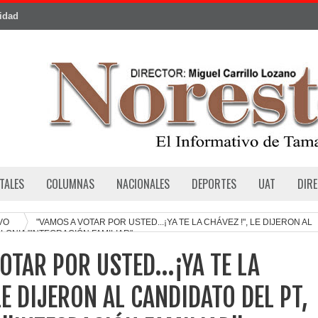
cidad
TALES
COLUMNAS
NACIONALES
DEPORTES
UAT
DIR
AVO
"VAMOS A VOTAR POR USTED...¡YA TE LA CHÁVEZ !", LE DIJERON AL
LONIA "INTEGRACIÓN FAMILIAR"
TAR POR USTED...¡YA TE LA
LE DIJERON AL CANDIDATO DEL PT,