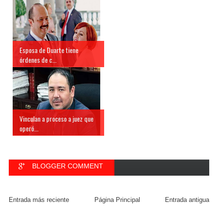
Esposa de Duarte tiene
órdenes de c...
Vinculan a proceso a juez que
operó...
BLOGGER COMMENT
FACEBOOK COMMENT
Entrada más reciente
Página Principal
Entrada antigua