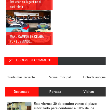
Detienen en Argentina al
contralmir...
MARU CAMPOS ES CITADA
POR EL SENADO...
BLOGGER COMMENT
FACEBOOK COMMENT
Entrada más reciente
Página Principal
Entrada antigua
Destacado
Portada
Visitas
Este viernes 30 de octubre vence el plazo
autorizado para condonar el 90% de los