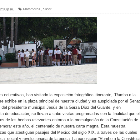
2:00 p.m.
Matamoros
,
Slider
s educativos, han visitado la exposición fotográfica itinerante, “Rumbo a la
se exhibe en la plaza principal de nuestra ciudad y es auspiciada por el Sena
ón del presidente municipal Jesús de la Garza Díaz del Guante, y en
ría de educación, se llevan a cabo visitas programadas con la finalidad que el
s de los hechos relevantes entorno a la promulgación de la Constitución de
morar este año, el centenario de nuestra carta magna. Esta muestra
ezas que atestiguan pasajes del México del siglo XIX, a través de las cuales
ica, social y revolucionaria de la época. La exposición “Rumbo a la Constituc