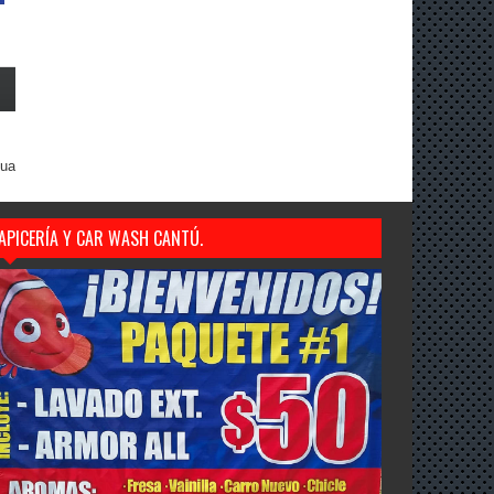
gua
APICERÍA Y CAR WASH CANTÚ.