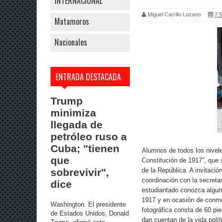
INTERNACIONAL
Miguel Carrillo Lozano
7:5
Matamoros
Nacionales
ENTRADA DESTACADA
Trump
minimiza
llegada de
petróleo ruso a
Cuba; "tienen
Alumnos de todos los nivele
que
Constitución de 1917”, que 
de la República. A invitaci
sobrevivir",
coordinación con la secreta
dice
estudiantado conozca alguno
1917 y en ocasión de conme
Washington. El presidente
fotográfica consta de 60 pi
de Estados Unidos, Donald
dan cuentan de la vida polít