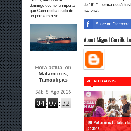
Trump, afirmó este
de 1917”, permanecerá hasta 
domingo que no le importa
nacional.
que Cuba reciba crudo de
un petrolero ruso ...
Share on Facebook
About Miguel Carrillo L
Hora actual en
Matamoros,
Tamaulipas
RELATED POSTS
DIF Matamoros fortalece la
accione...