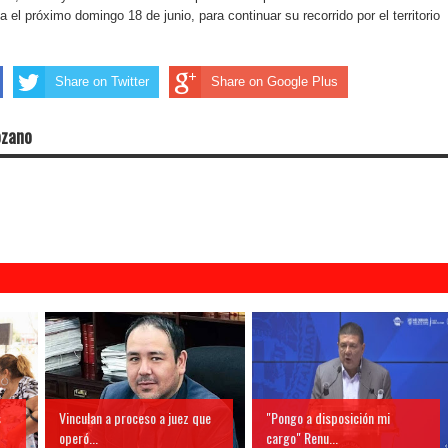
el próximo domingo 18 de junio, para continuar su recorrido por el territorio
Share on Twitter
Share on Google Plus
ozano
s
Vinculan a proceso a juez que
"Pongo a disposición mi
operó...
cargo" Renu...