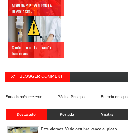
MORENA Y PT VAN POR LA
REVOCACIÓN D...
Confirman contaminación
bacteriana ...
BLOGGER COMMENT
FACEBOOK COMMENT
Entrada más reciente
Página Principal
Entrada antigua
Destacado
Portada
Visitas
Este viernes 30 de octubre vence el plazo