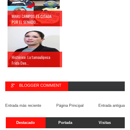
MARU CAMPOS ES CITADA
POR EL SENADO...
Histórico: La tamaulipeca
Frida Den...
BLOGGER COMMENT
FACEBOOK COMMENT
Entrada más reciente
Página Principal
Entrada antigua
Destacado
Portada
Visitas