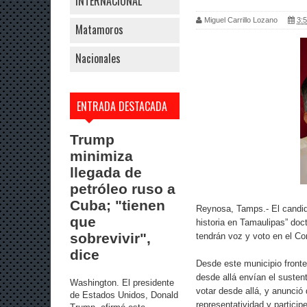
INTERNACIONAL
Miguel Carrillo Lozano
3:5
Matamoros
Nacionales
ENTRADA DESTACADA
Trump
minimiza
llegada de
petróleo ruso a
Cuba; "tienen
Reynosa, Tamps.- El candid
que
historia en Tamaulipas” doc
sobrevivir",
tendrán voz y voto en el Co
dice
Desde este municipio fronte
desde allá envían el sustent
Washington. El presidente
votar desde allá, y anunció q
de Estados Unidos, Donald
representatividad y particip