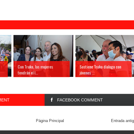
Con Truko, las mujeres
Sostiene Truko dialogo con
tendrán el l...
jóvenes ...
MENT
FACEBOOK COMMENT
Página Principal
Entrada anti