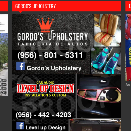
GORDO'S UPHOLSTERY
T
Av.
.