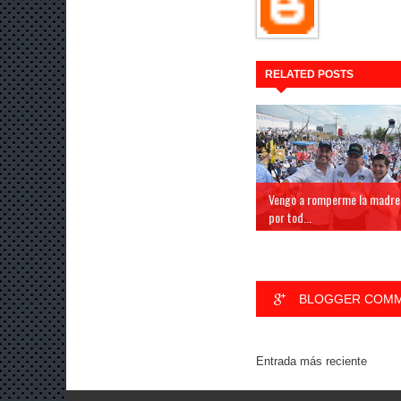
RELATED POSTS
Vengo a romperme la madre
por tod...
BLOGGER COM
Entrada más reciente