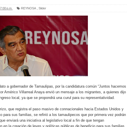
7:00 p.m.
REYNOSA
,
Slider
ato a gobernador de Tamaulipas, por la candidatura común “Juntos hacemos
tor Américo Villarreal Anaya envió un mensaje a los migrantes, a quienes dijo
ngreso local, ya que se propondrá una curul para su representatividad.
rizo, que registra el paso masivo de connacionales hacia Estados Unidos y
o para sus familias, se refirió a los tamaulipecos que por primera vez podrán
ue enviará una iniciativa al legislativo local a fin de que tengan
en en la creación de leyes y políticas públicas de beneficio para sus familias.