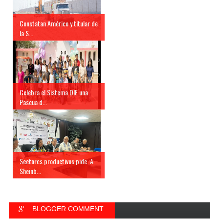
Constatan Américo y titular de
la S...
Celebra el Sistema DIF una
Pascua d...
Sectores productivos pide. A
Sheinb...
BLOGGER COMMENT