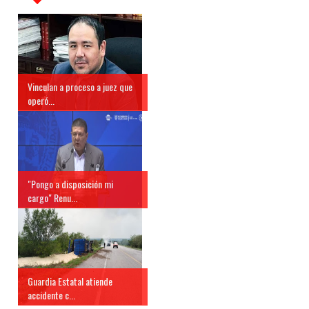
Vinculan a proceso a juez que
operó...
"Pongo a disposición mi
cargo" Renu...
Guardia Estatal atiende
accidente c...