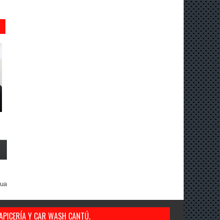
gua
APICERÍA Y CAR WASH CANTÚ.