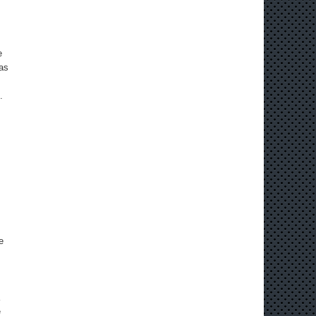
e
as
.
e
e