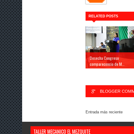
RELATED POSTS
Desecha Congreso
comparecencia de M...
BLOGGER COM
Entrada más reciente
TALLER MECANICO EL MEZQUITE