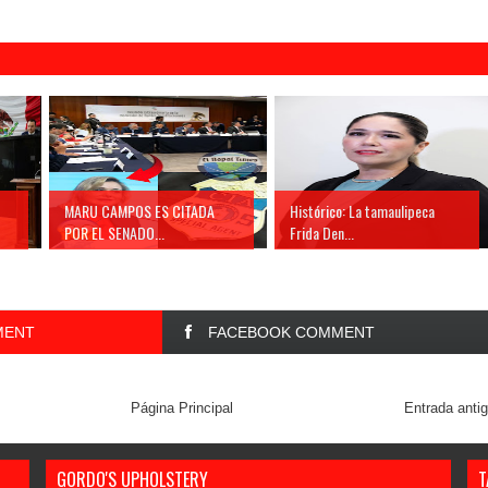
MARU CAMPOS ES CITADA
Histórico: La tamaulipeca
POR EL SENADO...
Frida Den...
MENT
FACEBOOK COMMENT
Página Principal
Entrada anti
GORDO'S UPHOLSTERY
T