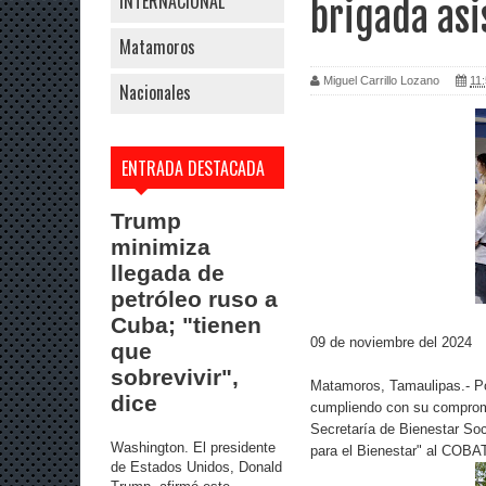
INTERNACIONAL
brigada asi
Matamoros
Miguel Carrillo Lozano
11:
Nacionales
ENTRADA DESTACADA
Trump
minimiza
llegada de
petróleo ruso a
Cuba; "tienen
09 de noviembre del 2024
que
sobrevivir",
Matamoros, Tamaulipas.- Por
dice
cumpliendo con su comprom
Secretaría de Bienestar Soc
Washington. El presidente
para el Bienestar" al COBAT 
de Estados Unidos, Donald