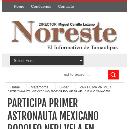
Home
Conócenos
Contacto
Política y privacidad
Home
Matamoros
Slider
PARTICIPA PRIMER
ASTRONAUTA MEXICANO RODOLFO NERI VELA EN CONACES
2024
PARTICIPA PRIMER
ASTRONAUTA MEXICANO