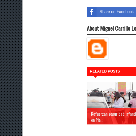
Share on Facebook
About Miguel Carrillo L
RELATED POSTS
Refuerzan seguridad infanti
en Pla...