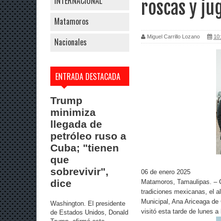
INTERNACIONAL
roscas y ju
Matamoros
Miguel Carrillo Lozano
10:
Nacionales
ENTRADA DESTACADA
Trump
minimiza
llegada de
petróleo ruso a
Cuba; "tienen
que
sobrevivir",
06 de enero 2025
dice
Matamoros, Tamaulipas. – Co
tradiciones mexicanas, el 
Municipal, Ana Ariceaga de 
Washington. El presidente
visitó esta tarde de lunes a
de Estados Unidos, Donald