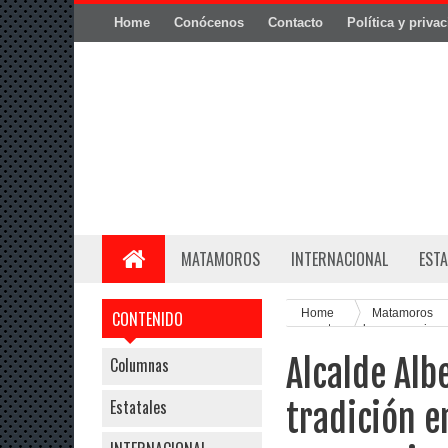
Home
Conócenos
Contacto
Política y priva
MATAMOROS
INTERNACIONAL
ESTA
Home
Matamoros
CONTENIDO
con entrega de roscas y jug
Alcalde Alb
Columnas
Estatales
tradición e