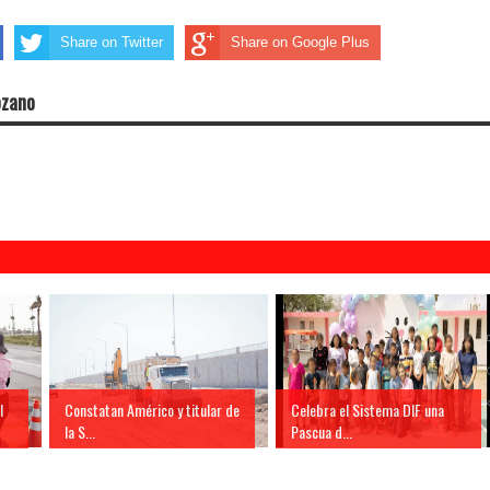
Share on Twitter
Share on Google Plus
ozano
l
Constatan Américo y titular de
Celebra el Sistema DIF una
la S...
Pascua d...